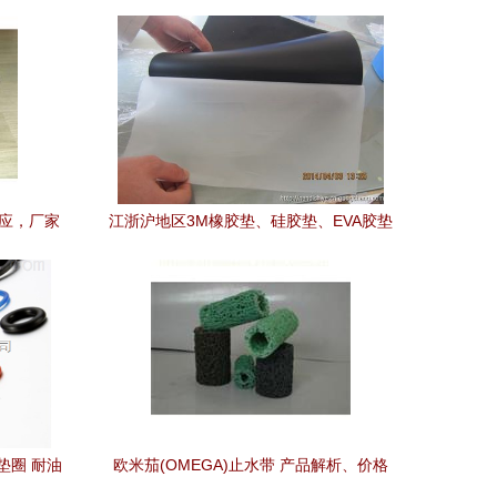
供应，厂家
江浙沪地区3M橡胶垫、硅胶垫、EVA胶垫
专业厂家直销，诚邀合作
垫圈 耐油
欧米茄(OMEGA)止水带 产品解析、价格