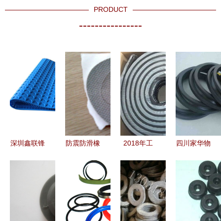
PRODUCT
----------------
深圳鑫联锋
防震防滑橡
2018年工
四川家华物
医用液体硅
胶制品的多
业用橡胶制
资有限责任
胶产品加工
维应用与得
品价格走势
公司 继承
的专业力量
力电子辅料
与市场批发
重庆西南橡
制品厂简介
分析
胶总厂成都
销售 匠心