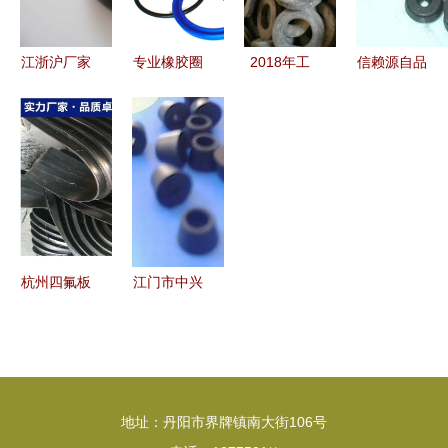
坚守橡胶制
品定制与塑
江浙沪厂家
专业橡胶圈
2018年工
信赖源自品
料制品服务
定制 高强
供应商 深
业用橡胶制
质 东莞万
度高回弹性
耕山东安徽
品价格行情
江鸿誉橡塑
橡胶塞的性
江苏，青岛
与批发报价
——以匠心
能与应用解
正宇机电制
深度解析
制造铸就橡
析
造品质之选
（摘自橡胶
胶垫片供应
网第6页）
链优势
杭州四氟板
江门市中兴
式圆形板式
橡胶制品厂
橡胶支座橡
专注塑料制
胶制品选型
品与胶脚配
指南 以
件的高品质
地址：丹阳市界牌镇南大街106号
Gyz150×35mm
供应商