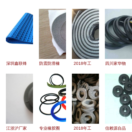
深圳鑫联锋
防震防滑橡
2018年工
四川家华物
医用液体硅
胶制品的多
业用橡胶制
资有限责任
胶产品加工
维应用与得
品价格走势
公司 继承
的专业力量
力电子辅料
与市场批发
重庆西南橡
制品厂简介
分析
胶总厂成都
销售 匠心
坚守橡胶制
品定制与塑
江浙沪厂家
专业橡胶圈
2018年工
信赖源自品