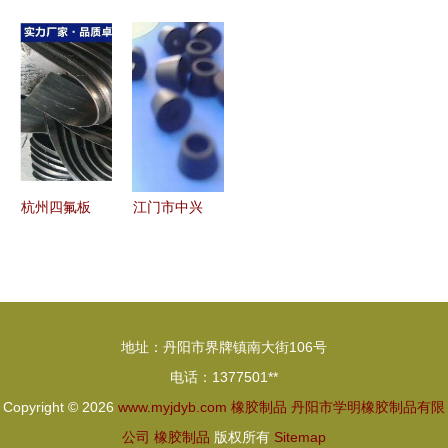
料制品服务
定制 高强
供应商 深
业用橡胶制
质 东莞万
度高回弹性
耕山东安徽
品价格行情
江鸿誉橡塑
橡胶塞的性
江苏，青岛
与批发报价
——以匠心
能与应用解
正宇机电制
深度解析
制造铸就橡
析
造品质之选
（摘自橡胶
胶垫片供应
网第6页）
链优势
杭州四氟板
江门市中兴
式圆形板式
橡胶制品厂
橡胶支座橡
专注塑料制
胶制品选型
品与胶脚配
指南 以
件的高品质
地址：丹阳市界牌镇南大街106号
Gyz150×35mm
供应商
电话：1377501**
常规型号为
Copyright © 2026
www.myjdyb.com
橡胶制品
丹阳市学明橡胶制品有限
例
公司
橡胶制品
版权所有
Sitemap