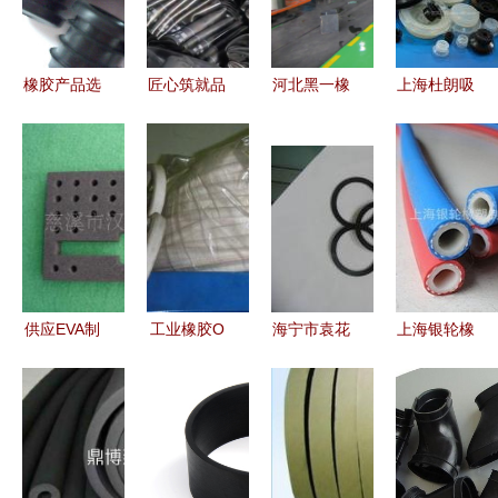
链整合
图片展示大
全
橡胶产品选
匠心筑就品
河北黑一橡
上海杜朗吸
购指南 以
质，创新引
胶携重量级
盘公司 专
硅胶胶套、
领未来——
产品齿形带
业塑料制品
橡胶母扣为
记卓越橡胶
亮相2019
销售，品质
例
制品企业的
国际农机展
与创新的领
崛起之路
航者
供应EVA制
工业橡胶O
海宁市袁花
上海银轮橡
品与EVA异
型圈厂家直
镇怡兴橡胶
塑制品 多
形加工 橡
销 慈溪浒
厂 深耕塑
元化橡胶管
胶塑料领域
山供应，品
料制品销
产品与专业
的高性能解
质卓越，欢
售，打造区
塑料制品销
决方案
迎订购
域产业标杆
售方案