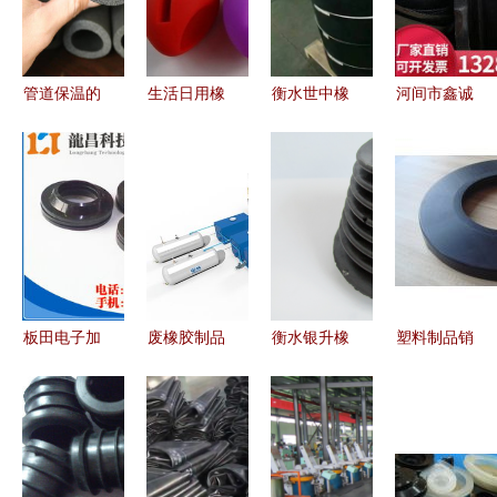
管道保温的
生活日用橡
衡水世中橡
河间市鑫诚
优选 瑞腾
胶制品新趋
胶制品厂塑
橡胶制品厂
空调橡塑管
势 从鸡蛋
料制品销售
专注防水密
及其在工业
扩音器到
战略 品质
封材料，打
橡胶制品中
iPhone5硅
铸就信赖，
造品质工程
的应用
胶扩音器的
创新驱动发
基石
创新之路
展
板田电子加
废橡胶制品
衡水银升橡
塑料制品销
报价与厂家
回收炼油与
胶制品 供
售 市场趋
解析 橡胶
塑料制品销
应优质复合
势、产品类
制品采购指
售 循环经
橡胶配件，
型与策略分
南
济下的产业
价格优惠，
析