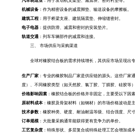
汽车制造业
：用于发动机支架垫、减震块、密封衬垫等。
机械设备
：作为精密设备的减震脚垫、输送设备的摩擦板。
建筑工程
：用于桥梁支座、建筑隔震垫、伸缩缝密封。
电子电器
：提供防滑、减震和密封的安装垫片。
轨道交通
：列车车辆部件的减震和连接。
三、 市场供应与采购渠道
全球对橡胶结合板的需求持续增长，其供应市场呈现出
生产厂家
：专业的橡胶制品厂家是供应链的源头。这些厂家
度）、不同橡胶类型（如天然胶、氯丁胶、丁腈胶、硅胶等
价格影响因素
：橡胶结合板的价格并非固定，主要受以下因
原材料成本
：橡胶及骨架材料（如钢材）的市场价格波动是
技术参数
：橡胶种类、硬度、耐油耐温等级、结合强度、尺
订单规模
：大批量采购通常能获得更有竞争力的单价。
工艺复杂度
：特殊形状、多层复合或特殊处理工艺会增加成