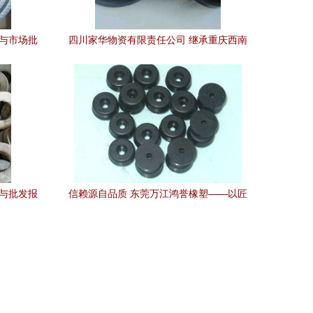
势与市场批
四川家华物资有限责任公司 继承重庆西南
橡胶总厂成都销售 匠心坚守橡胶制品定制
与塑料制品服务
情与批发报
信赖源自品质 东莞万江鸿誉橡塑——以匠
6页）
心制造铸就橡胶垫片供应链优势